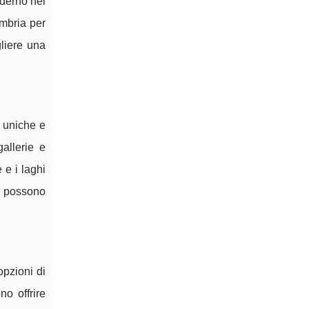
oderno nel
Umbria per
gliere una
e uniche e
allerie e
 e i laghi
e possono
opzioni di
o offrire