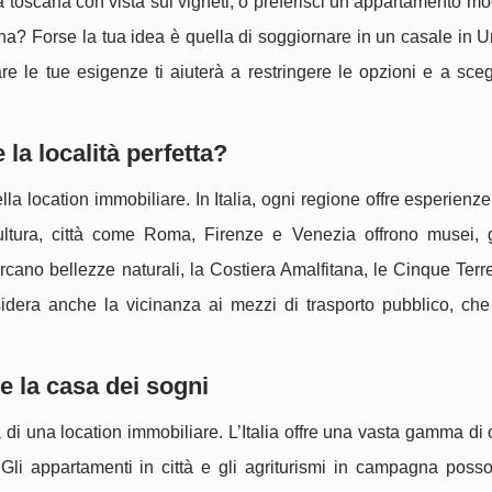
la toscana con vista sui vigneti, o preferisci un appartamento m
urna? Forse la tua idea è quella di soggiornare in un casale in 
are le tue esigenze ti aiuterà a restringere le opzioni e a sce
la località perfetta?
lla location immobiliare. In Italia, ogni regione offre esperienz
cultura, città come Roma, Firenze e Venezia offrono musei, g
cano bellezze naturali, la Costiera Amalfitana, le Cinque Terre
nsidera anche la vicinanza ai mezzi di trasporto pubblico, ch
re la casa dei sogni
a di una location immobiliare. L’Italia offre una vasta gamma di 
i appartamenti in città e gli agriturismi in campagna posson