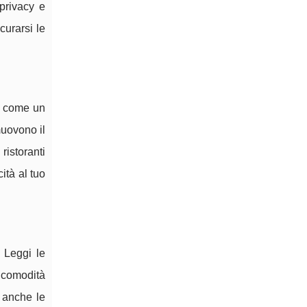
privacy e
curarsi le
re come un
muovono il
ristoranti
ità al tuo
 Leggi le
e comodità
a anche le