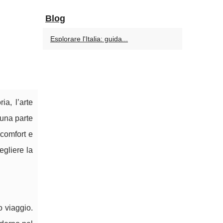
Blog
Esplorare l'Italia: guida...
ia, l’arte
 una parte
 comfort e
egliere la
o viaggio.