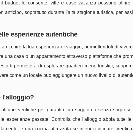
l budget lo consente, ville e case vacanza possono offrire 
anticipo, soprattutto durante l'alta stagione turistica, per assi
elle esperienze autentiche
arricchire la tua esperienza di viaggio, permettendoti di vive
ittare una casa o un appartamento attraverso piattaforme che pro
to ti permetterà di esplorare quartieri meno turistici, scoprire 
 Vivere come un locale può aggiungere un nuovo livello di autentic
 l'alloggio?
 alcune verifiche per garantire un soggiorno senza sorprese.
elle esperienze passate. Controlla che l'alloggio abbia tutte l
damento, e una cucina attrezzata se intendi cucinare. Verific